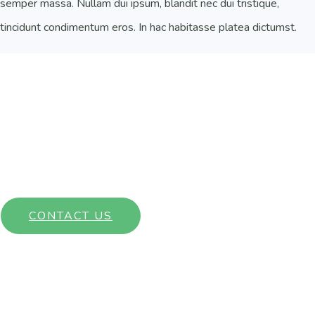
semper massa. Nullam dui ipsum, blandit nec dui tristique,
tincidunt condimentum eros. In hac habitasse platea dictumst.
Interested in learning more about our community? Get in touch
with a member of our team today!
CONTACT US